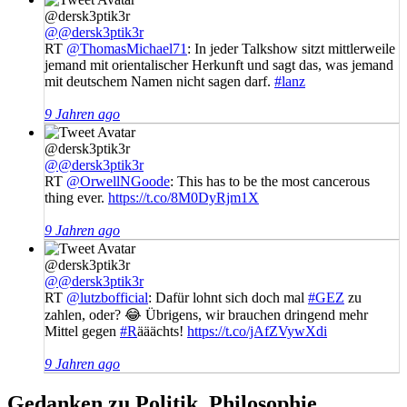
@dersk3ptik3r
@@dersk3ptik3r
RT
@ThomasMichael71
: In jeder Talkshow sitzt mittlerweile
jemand mit orientalischer Herkunft und sagt das, was jemand
mit deutschem Namen nicht sagen darf.
#lanz
9 Jahren ago
@dersk3ptik3r
@@dersk3ptik3r
RT
@OrwellNGoode
: This has to be the most cancerous
thing ever.
https://t.co/8M0DyRjm1X
9 Jahren ago
@dersk3ptik3r
@@dersk3ptik3r
RT
@lutzbofficial
: Dafür lohnt sich doch mal
#GEZ
zu
zahlen, oder? 😂 Übrigens, wir brauchen dringend mehr
Mittel gegen
#R
ääächts!
https://t.co/jAfZVywXdi
9 Jahren ago
Gedanken zu Politik, Philosophie,