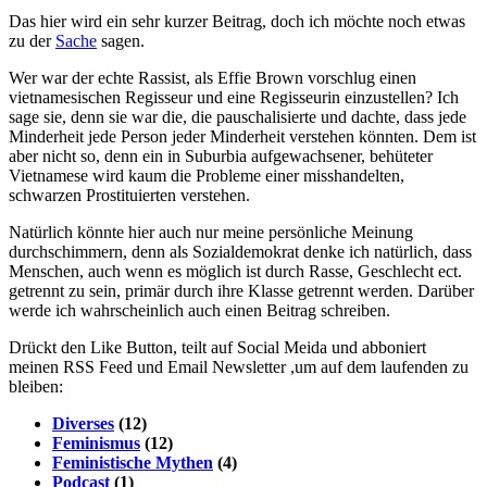
Das hier wird ein sehr kurzer Beitrag, doch ich möchte noch etwas
zu der
Sache
sagen.
Wer war der echte Rassist, als Effie Brown vorschlug einen
vietnamesischen Regisseur und eine Regisseurin einzustellen? Ich
sage sie, denn sie war die, die pauschalisierte und dachte, dass jede
Minderheit jede Person jeder Minderheit verstehen könnten. Dem ist
aber nicht so, denn ein in Suburbia aufgewachsener, behüteter
Vietnamese wird kaum die Probleme einer misshandelten,
schwarzen Prostituierten verstehen.
Natürlich könnte hier auch nur meine persönliche Meinung
durchschimmern, denn als Sozialdemokrat denke ich natürlich, dass
Menschen, auch wenn es möglich ist durch Rasse, Geschlecht ect.
getrennt zu sein, primär durch ihre Klasse getrennt werden. Darüber
werde ich wahrscheinlich auch einen Beitrag schreiben.
Drückt den Like Button, teilt auf Social Meida und abboniert
meinen RSS Feed und Email Newsletter ,um auf dem laufenden zu
bleiben:
Diverses
(12)
Feminismus
(12)
Feministische Mythen
(4)
Podcast
(1)