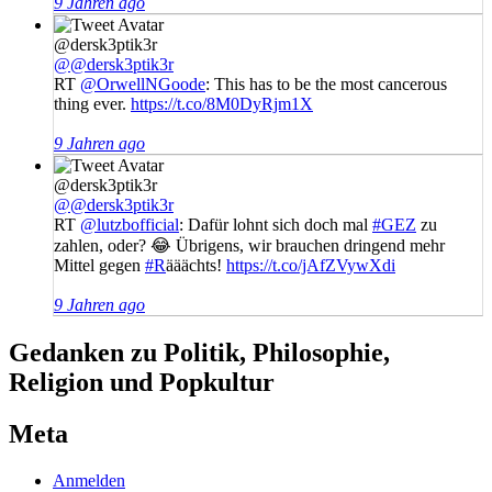
9 Jahren ago
@dersk3ptik3r
@@dersk3ptik3r
RT
@OrwellNGoode
: This has to be the most cancerous
thing ever.
https://t.co/8M0DyRjm1X
9 Jahren ago
@dersk3ptik3r
@@dersk3ptik3r
RT
@lutzbofficial
: Dafür lohnt sich doch mal
#GEZ
zu
zahlen, oder? 😂 Übrigens, wir brauchen dringend mehr
Mittel gegen
#R
ääächts!
https://t.co/jAfZVywXdi
9 Jahren ago
Gedanken zu Politik, Philosophie,
Religion und Popkultur
Meta
Anmelden