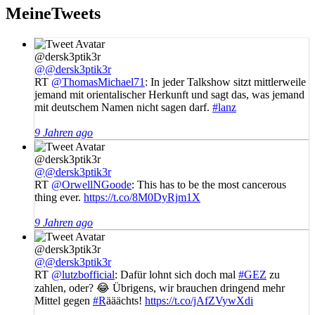
MeineTweets
@dersk3ptik3r
@@dersk3ptik3r
RT
@ThomasMichael71
: In jeder Talkshow sitzt mittlerweile
jemand mit orientalischer Herkunft und sagt das, was jemand
mit deutschem Namen nicht sagen darf.
#lanz
9 Jahren ago
@dersk3ptik3r
@@dersk3ptik3r
RT
@OrwellNGoode
: This has to be the most cancerous
thing ever.
https://t.co/8M0DyRjm1X
9 Jahren ago
@dersk3ptik3r
@@dersk3ptik3r
RT
@lutzbofficial
: Dafür lohnt sich doch mal
#GEZ
zu
zahlen, oder? 😂 Übrigens, wir brauchen dringend mehr
Mittel gegen
#R
ääächts!
https://t.co/jAfZVywXdi