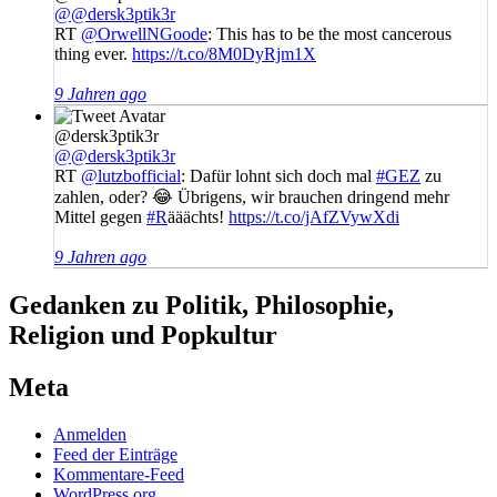
@@dersk3ptik3r
RT
@OrwellNGoode
: This has to be the most cancerous
thing ever.
https://t.co/8M0DyRjm1X
9 Jahren ago
@dersk3ptik3r
@@dersk3ptik3r
RT
@lutzbofficial
: Dafür lohnt sich doch mal
#GEZ
zu
zahlen, oder? 😂 Übrigens, wir brauchen dringend mehr
Mittel gegen
#R
ääächts!
https://t.co/jAfZVywXdi
9 Jahren ago
Gedanken zu Politik, Philosophie,
Religion und Popkultur
Meta
Anmelden
Feed der Einträge
Kommentare-Feed
WordPress.org