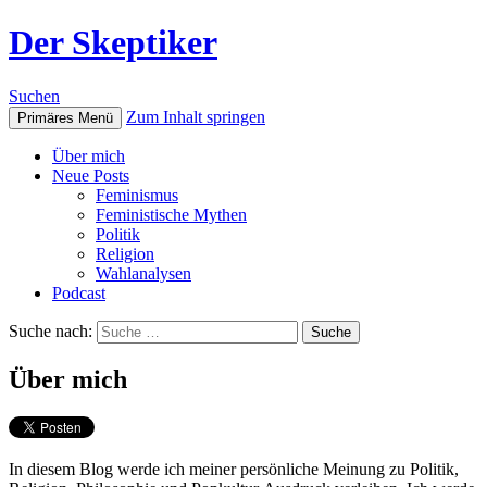
Der Skeptiker
Suchen
Zum Inhalt springen
Primäres Menü
Über mich
Neue Posts
Feminismus
Feministische Mythen
Politik
Religion
Wahlanalysen
Podcast
Suche nach:
Über mich
In diesem Blog werde ich meiner persönliche Meinung zu Politik,