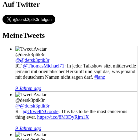
Auf Twitter
MeineTweets
@dersk3ptik3r
@@dersk3ptik3r
RT
@ThomasMichael71
: In jeder Talkshow sitzt mittlerweile
jemand mit orientalischer Herkunft und sagt das, was jemand
mit deutschem Namen nicht sagen darf.
#lanz
9 Jahren ago
@dersk3ptik3r
@@dersk3ptik3r
RT
@OrwellNGoode
: This has to be the most cancerous
thing ever.
https://t.co/8M0DyRjm1X
9 Jahren ago