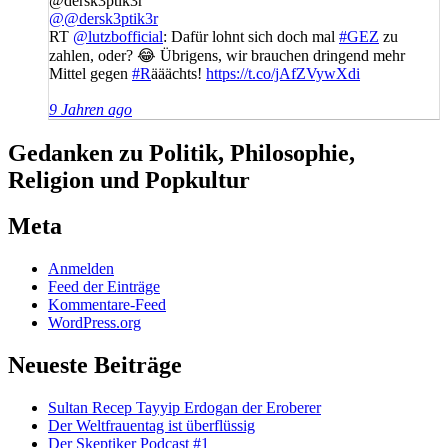
@dersk3ptik3r
@@dersk3ptik3r
RT
@lutzbofficial
: Dafür lohnt sich doch mal
#GEZ
zu
zahlen, oder? 😂 Übrigens, wir brauchen dringend mehr
Mittel gegen
#R
ääächts!
https://t.co/jAfZVywXdi
9 Jahren ago
Gedanken zu Politik, Philosophie,
Religion und Popkultur
Meta
Anmelden
Feed der Einträge
Kommentare-Feed
WordPress.org
Neueste Beiträge
Sultan Recep Tayyip Erdogan der Eroberer
Der Weltfrauentag ist überflüssig
Der Skeptiker Podcast #1