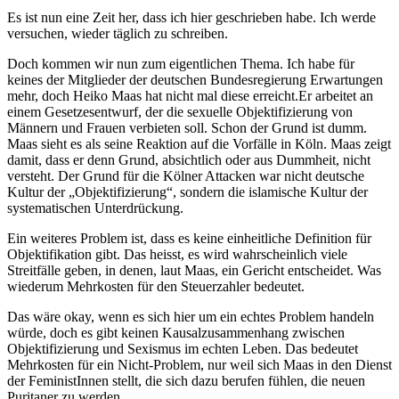
Es ist nun eine Zeit her, dass ich hier geschrieben habe. Ich werde
versuchen, wieder täglich zu schreiben.
Doch kommen wir nun zum eigentlichen Thema. Ich habe für
keines der Mitglieder der deutschen Bundesregierung Erwartungen
mehr, doch Heiko Maas hat nicht mal diese erreicht.
Er arbeitet an
einem Gesetzesentwurf, der die sexuelle Objektifizierung von
Männern und Frauen verbieten soll. Schon der Grund ist dumm.
Maas sieht es als seine Reaktion auf die Vorfälle in Köln. Maas zeigt
damit, dass er denn Grund, absichtlich oder aus Dummheit, nicht
versteht. Der Grund für die Kölner Attacken war nicht deutsche
Kultur der „Objektifizierung“, sondern die islamische Kultur der
systematischen Unterdrückung.
Ein weiteres Problem ist, dass es keine einheitliche Definition für
Objektifikation gibt. Das heisst, es wird wahrscheinlich viele
Streitfälle geben, in denen, laut Maas, ein Gericht entscheidet. Was
wiederum Mehrkosten für den Steuerzahler bedeutet.
Das wäre okay, wenn es sich hier um ein echtes Problem handeln
würde, doch es gibt keinen Kausalzusammenhang zwischen
Objektifizierung und Sexismus im echten Leben. Das bedeutet
Mehrkosten für ein Nicht-Problem, nur weil sich Maas in den Dienst
der FeministInnen stellt, die sich dazu berufen fühlen, die neuen
Puritaner zu werden.