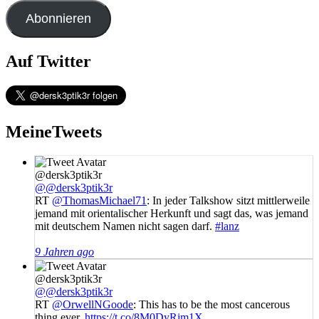
Abonnieren
Auf Twitter
MeineTweets
@dersk3ptik3r
@@dersk3ptik3r
RT
@ThomasMichael71
: In jeder Talkshow sitzt mittlerweile
jemand mit orientalischer Herkunft und sagt das, was jemand
mit deutschem Namen nicht sagen darf.
#lanz
9 Jahren ago
@dersk3ptik3r
@@dersk3ptik3r
RT
@OrwellNGoode
: This has to be the most cancerous
thing ever.
https://t.co/8M0DyRjm1X