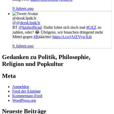
9 Jahren ago
@dersk3ptik3r
@@dersk3ptik3r
RT
@lutzbofficial
: Dafür lohnt sich doch mal
#GEZ
zu
zahlen, oder? 😂 Übrigens, wir brauchen dringend mehr
Mittel gegen
#R
ääächts!
https://t.co/jAfZVywXdi
9 Jahren ago
Gedanken zu Politik, Philosophie,
Religion und Popkultur
Meta
Anmelden
Feed der Einträge
Kommentare-Feed
WordPress.org
Neueste Beiträge