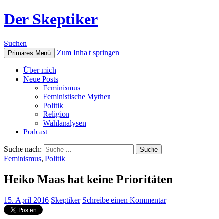
Der Skeptiker
Suchen
Zum Inhalt springen
Primäres Menü
Über mich
Neue Posts
Feminismus
Feministische Mythen
Politik
Religion
Wahlanalysen
Podcast
Suche nach:
Feminismus
,
Politik
Heiko Maas hat keine Prioritäten
15. April 2016
Skeptiker
Schreibe einen Kommentar