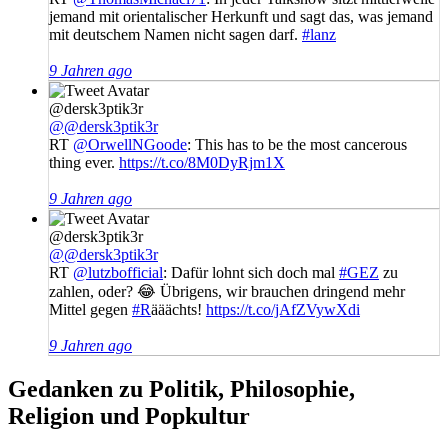
jemand mit orientalischer Herkunft und sagt das, was jemand
mit deutschem Namen nicht sagen darf.
#lanz
9 Jahren ago
@dersk3ptik3r
@@dersk3ptik3r
RT
@OrwellNGoode
: This has to be the most cancerous
thing ever.
https://t.co/8M0DyRjm1X
9 Jahren ago
@dersk3ptik3r
@@dersk3ptik3r
RT
@lutzbofficial
: Dafür lohnt sich doch mal
#GEZ
zu
zahlen, oder? 😂 Übrigens, wir brauchen dringend mehr
Mittel gegen
#R
ääächts!
https://t.co/jAfZVywXdi
9 Jahren ago
Gedanken zu Politik, Philosophie,
Religion und Popkultur