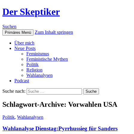
Der Skeptiker
Suchen
Zum Inhalt springen
Primäres Menü
Über mich
Neue Posts
Feminismus
Feministische Mythen
Politik
Religion
Wahlanalysen
Podcast
Suche nach:
Schlagwort-Archive: Vorwahlen USA
Politik
,
Wahlanalysen
Wahlanalyse Dienstag:Pyrrhussieg für Sanders