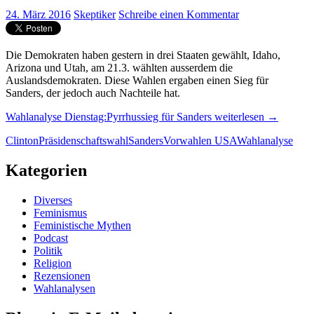
24. März 2016
Skeptiker
Schreibe einen Kommentar
Die Demokraten haben gestern in drei Staaten gewählt, Idaho,
Arizona und Utah, am 21.3. wählten ausserdem die
Auslandsdemokraten. Diese Wahlen ergaben einen Sieg für
Sanders, der jedoch auch Nachteile hat.
Wahlanalyse Dienstag:Pyrrhussieg für Sanders
weiterlesen
→
Clinton
Präsidenschaftswahl
Sanders
Vorwahlen USA
Wahlanalyse
Kategorien
Diverses
Feminismus
Feministische Mythen
Podcast
Politik
Religion
Rezensionen
Wahlanalysen