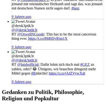
jemand mit orientalischer Herkunft und sagt das, was jemand
mit deutschem Namen nicht sagen darf.
#lanz
9 Jahren ago
@dersk3ptik3r
@@dersk3ptik3r
RT
@OrwellNGoode
: This has to be the most cancerous
thing ever.
https://t.co/8M0DyRjm1X
9 Jahren ago
@dersk3ptik3r
@@dersk3ptik3r
RT
@lutzbofficial
: Dafür lohnt sich doch mal
#GEZ
zu
zahlen, oder? 😂 Übrigens, wir brauchen dringend mehr
Mittel gegen
#R
ääächts!
https://t.co/jAfZVywXdi
9 Jahren ago
Gedanken zu Politik, Philosophie,
Religion und Popkultur