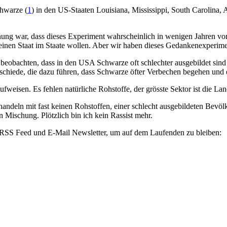
chwarze (
1
) in den US-Staaten Louisiana, Mississippi, South Carolina,
nung war, dass dieses Experiment wahrscheinlich in wenigen Jahren vor
 einen Staat im Staate wollen. Aber wir haben dieses Gedankenexperime
beobachten, dass in den USA Schwarze oft schlechter ausgebildet sind 
terschiede, die dazu führen, dass Schwarze öfter Verbechen begehen und 
fweisen. Es fehlen natürliche Rohstoffe, der grösste Sektor ist die Lan
andeln mit fast keinen Rohstoffen, einer schlecht ausgebildeten Bevölker
n Mischung. Plötzlich bin ich kein Rassist mehr.
n RSS Feed und E-Mail Newsletter, um auf dem Laufenden zu bleiben: