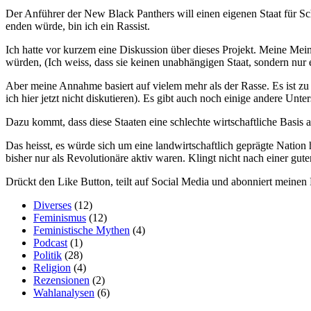
Der Anführer der New Black Panthers will einen eigenen Staat für S
enden würde, bin ich ein Rassist.
Ich hatte vor kurzem eine Diskussion über dieses Projekt. Meine Mei
würden, (Ich weiss, dass sie keinen unabhängigen Staat, sondern nur
Aber meine Annahme basiert auf vielem mehr als der Rasse. Es ist zu 
ich hier jetzt nicht diskutieren). Es gibt auch noch einige andere Un
Dazu kommt, dass diese Staaten eine schlechte wirtschaftliche Basis au
Das heisst, es würde sich um eine landwirtschaftlich geprägte Nation h
bisher nur als Revolutionäre aktiv waren. Klingt nicht nach einer gute
Drückt den Like Button, teilt auf Social Media und abonniert meine
Diverses
(12)
Feminismus
(12)
Feministische Mythen
(4)
Podcast
(1)
Politik
(28)
Religion
(4)
Rezensionen
(2)
Wahlanalysen
(6)