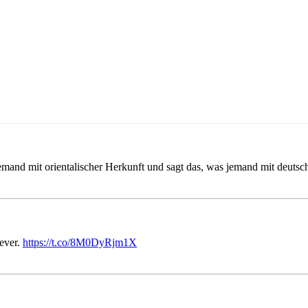
e jemand mit orientalischer Herkunft und sagt das, was jemand mit deut
 ever.
https://t.co/8M0DyRjm1X