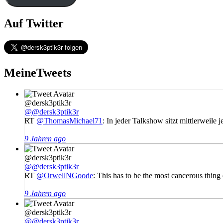
Auf Twitter
MeineTweets
@dersk3ptik3r
@@dersk3ptik3r
RT
@ThomasMichael71
: In jeder Talkshow sitzt mittlerweil
9 Jahren ago
@dersk3ptik3r
@@dersk3ptik3r
RT
@OrwellNGoode
: This has to be the most cancerous thing
9 Jahren ago
@dersk3ptik3r
@@dersk3ptik3r