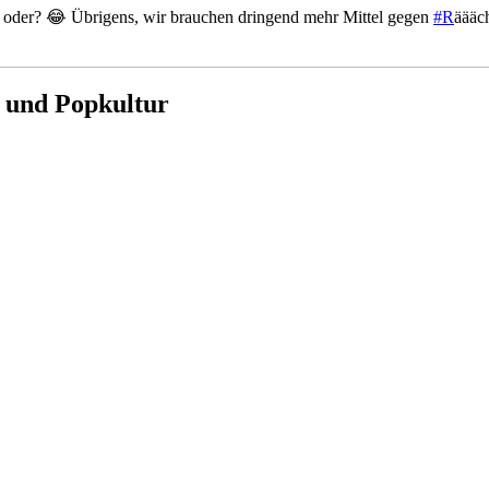
 oder? 😂 Übrigens, wir brauchen dringend mehr Mittel gegen
#R
äääc
n und Popkultur