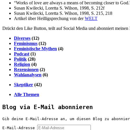
“Works of love are always a means of becoming closer to God.”
Susan Kwilecki, Loretta S. Wilson, 1998, S. 212f
Susan Kwilecki, Loretta S. Wilson, 1998, S. 215, 218
Artikel über Heilligsprechung von der
WELT
Drückt den Like Button, teilt auf Social Media und abonniert meine
Diverses
(12)
Feminismus
(12)
Feministische Mythen
(4)
Podcast
(1)
Politik
(28)
Religion
(4)
Rezensionen
(2)
Wahlanalysen
(6)
Skeptiker
(42)
Alle Themen
Blog via E-Mail abonnieren
Gib deine E-Mail-Adresse an, um diesen Blog zu abonnier
E-Mail-Adresse