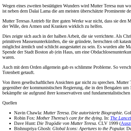
Wegen eines zweiten bestätigten Wunders wird Mutter Teresa nun wohl
ist neben dem Dalai Lama die am meisten überschätzte Prominente des
Mutter Teresas Antrieb für ihre guten Werke war nicht, dass sie den 
der Wille, den Armen und Kranken wirklich zu helfen.
Dies zeigte sich auch in der halben Arbeit, die sie verrichtete. Als 
primitiven Massenunterkünften, die sie gründete, herrschten oft kat
möglichst ärmlich und schlicht ausgestattet zu sein. Es wurden alte
Spende der Stadt Boston ab (ein Haus, um eine Obdachlosenunterkunft
waren.
Auch mit dem Orden allgemein gab es schlimme Probleme. So verschw
Totenbett getauft.
Von ihren gesellschaftlichen Ansichten gar nicht zu sprechen. Mutter
gegenüber der kommunistischen Regierung, die in den Bengalen um 19
bekämpfte sie aufgrund ihrer konservativen und fundamentalistischen 
Quellen
Navin Chawla:
Mutter Teresa. Die autorisierte Biographie.
Gol
Robin Fox:
Mother Theresa’s care for the dying.
In:
The Lancet
Dave Hunt:
Die Tragödie von Mutter Teresa.
CLV 1999 (
Ausz
Bishnupriya Ghosh:
Global Icons: Apertures to the Popular.
Du