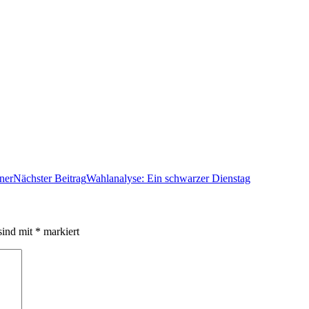
ner
Nächster Beitrag
Wahlanalyse: Ein schwarzer Dienstag
sind mit
*
markiert