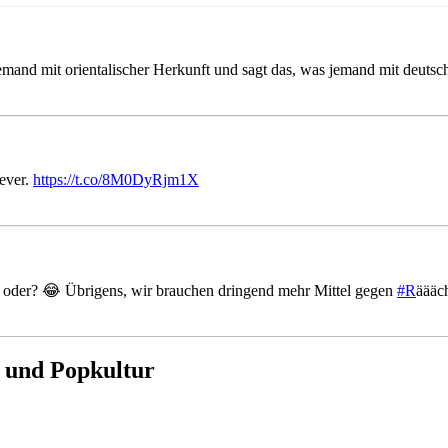
e jemand mit orientalischer Herkunft und sagt das, was jemand mit deut
 ever.
https://t.co/8M0DyRjm1X
 oder? 😂 Übrigens, wir brauchen dringend mehr Mittel gegen
#R
äääc
n und Popkultur