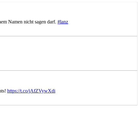
schem Namen nicht sagen darf.
#lanz
hts!
https://t.co/jAfZVywXdi