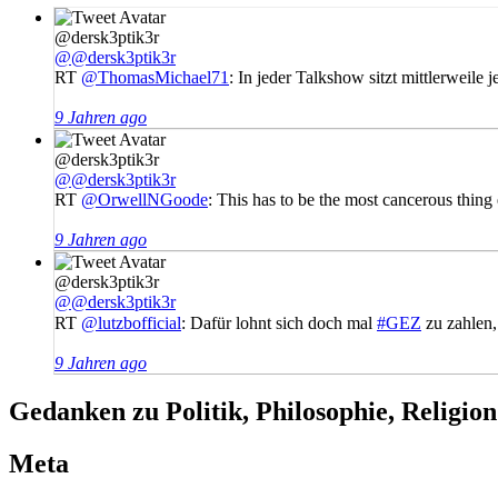
@dersk3ptik3r
@@dersk3ptik3r
RT
@ThomasMichael71
: In jeder Talkshow sitzt mittlerweil
9 Jahren ago
@dersk3ptik3r
@@dersk3ptik3r
RT
@OrwellNGoode
: This has to be the most cancerous thing
9 Jahren ago
@dersk3ptik3r
@@dersk3ptik3r
RT
@lutzbofficial
: Dafür lohnt sich doch mal
#GEZ
zu zahlen,
9 Jahren ago
Gedanken zu Politik, Philosophie, Religio
Meta