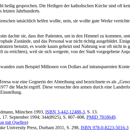
 heilig gesprochen. Die Heiligen der katholischen Kirche sind oft ke
 letzten Jahrhunderts.
Menschen tatsächlich helfen wollte, nein, sie wollte gute Werke verric
Christin dachte sie, dass ihre Patienten, um in den Himmel zu kommen, 
astrophale Zustände, und das Personal war nicht richtig ausgebildet. E
 Matratzen benutzt, es wurde kaum geheizt und Nahrung war oft nicht in
 zu errichten), weil sie sich weigerte, von der Stadt vorgegebene Anp
anden zum Beispiel Millionen von Dollars auf intransparenten Konte
 Teresa war eine Gegnerin der Abtreibung und bezeichnete es als „Geno
77 die Macht ergriff. Diese versuchte den armen durch eine Landrefo
Einstellung.
dmann, München 1993,
ISBN 3-442-12488-3
, S. 13.
, 17. September 1994; 344(8925), S. 807–808,
PMID 7818649
.
ug mit Quellen
)
ke University Press, Durham 2011, S. 298,
ISBN 978-0-8223-5016-3